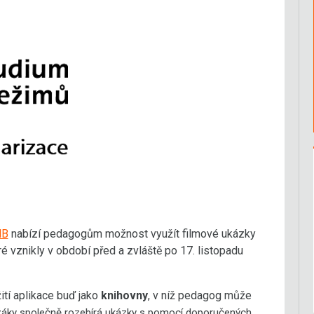
NB
nabízí pedagogům možnost využít filmové ukázky
ré vznikly v období před a zvláště po 17. listopadu
ití aplikace buď jako
knihovny
, v níž pedagog může
žáky společně rozebírá ukázky s pomocí doporučených