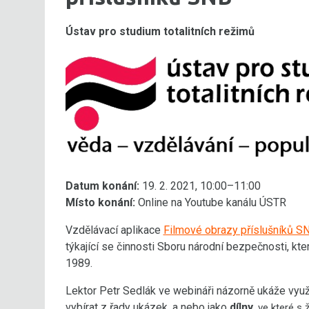
Ústav pro studium totalitních režimů
Datum konání:
19. 2. 2021, 10:00–11:00
Místo konání:
Online na Youtube kanálu ÚSTR
Vzdělávací aplikace
Filmové obrazy příslušníků S
týkající se činnosti Sboru národní bezpečnosti, kte
1989.
Lektor Petr Sedlák ve webináři názorně ukáže využ
vybírat z řady ukázek, a nebo jako
dílny
,
ve které s 