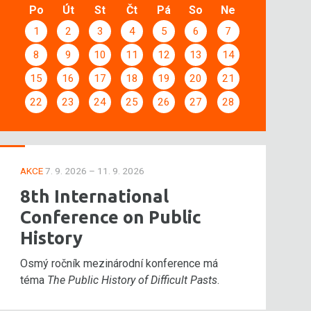
Po
Út
St
Čt
Pá
So
Ne
1
2
3
4
5
6
7
8
9
10
11
12
13
14
15
16
17
18
19
20
21
22
23
24
25
26
27
28
AKCE
7. 9. 2026 – 11. 9. 2026
8th International
Conference on Public
History
Osmý ročník mezinárodní konference má
téma
The Public History of Difficult Pasts
.