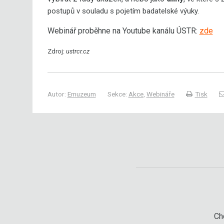
postupů v souladu s pojetím badatelské výuky.
Webinář proběhne na Youtube kanálu ÚSTR:
zde
Zdroj:
ustrcr.cz
Autor:
Emuzeum
Sekce:
Akce
,
Webináře
Tisk
Chc