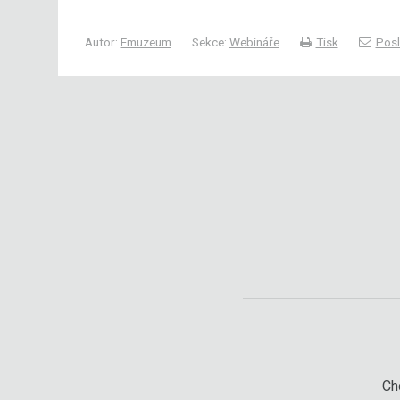
Autor:
Emuzeum
Sekce:
Webináře
Tisk
Posl
Chc