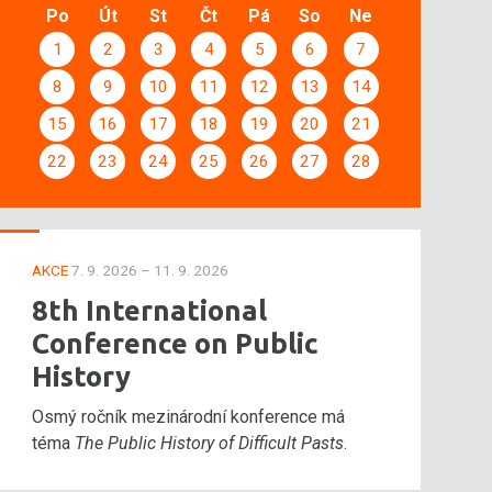
Po
Út
St
Čt
Pá
So
Ne
1
2
3
4
5
6
7
8
9
10
11
12
13
14
15
16
17
18
19
20
21
22
23
24
25
26
27
28
AKCE
7. 9. 2026 – 11. 9. 2026
8th International
Conference on Public
History
Osmý ročník mezinárodní konference má
téma
The Public History of Difficult Pasts
.