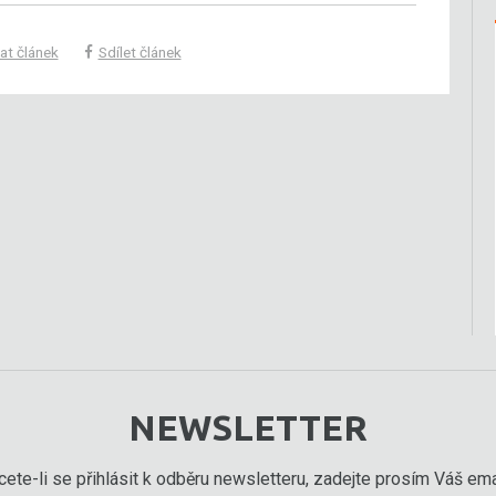
at článek
Sdílet článek
NEWSLETTER
ete-li se přihlásit k odběru newsletteru, zadejte prosím Váš emai