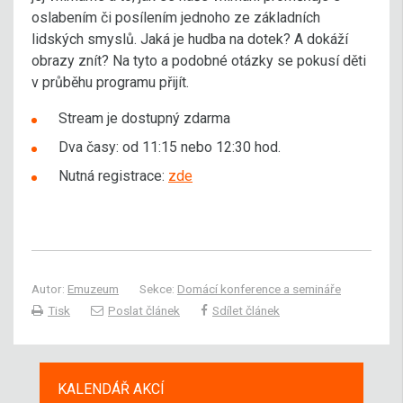
oslabením či posílením jednoho ze základních
lidských smyslů. Jaká je hudba na dotek? A dokáží
obrazy znít? Na tyto a podobné otázky se pokusí děti
v průběhu programu přijít.
Stream je dostupný zdarma
Dva časy: od 11:15 nebo 12:30 hod.
Nutná registrace:
zde
Autor:
Emuzeum
Sekce:
Domácí konference a semináře
Tisk
Poslat článek
Sdílet článek
KALENDÁŘ AKCÍ