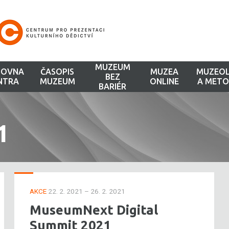
MUZEUM
HOVNA
ČASOPIS
MUZEA
MUZEOL
BEZ
NTRA
MUZEUM
ONLINE
A METO
BARIÉR
1
AKCE
22. 2. 2021 – 26. 2. 2021
MuseumNext Digital
Summit 2021