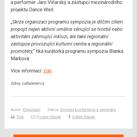
a performer Jaro Viňarský a zástupci mezinárodního
projektu Dance Well.
„
Skrze organizaci programu sympozia je dílčím cílem
propojit nejen aktivní umělce věnující se tvorbě nebo
aktivitám zahrnující inkluzi, ale také regionální
zástupce provozující kulturní centra a regionální
promotéry,
“ říká kurátorka programu sympozia Blanka
Marková.
Více informací:
zde
Zdroj:
culturenet.cz
Autor:
Emuzeum
Sekce:
Domácí konference a semináře
Tisk
Poslat článek
Sdílet článek