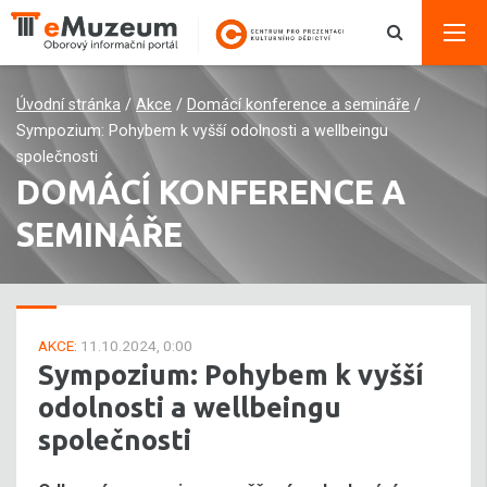
Úvodní stránka
/
Akce
/
Domácí konference a semináře
/
Sympozium: Pohybem k vyšší odolnosti a wellbeingu
společnosti
DOMÁCÍ KONFERENCE A
SEMINÁŘE
AKCE:
11.10.2024, 0:00
Sympozium: Pohybem k vyšší
odolnosti a wellbeingu
společnosti