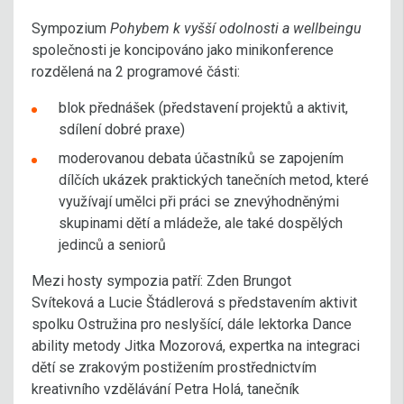
Sympozium
Pohybem k vyšší odolnosti a wellbeingu
společnosti je koncipováno jako minikonference
rozdělená na 2 programové části:
blok přednášek (představení projektů a aktivit,
sdílení dobré praxe)
moderovanou debata účastníků se zapojením
dílčích ukázek praktických tanečních metod, které
využívají umělci při práci se znevýhodněnými
skupinami dětí a mládeže, ale také dospělých
jedinců a seniorů
Mezi hosty sympozia patří: Zden Brungot
Svíteková a Lucie Štádlerová s představením aktivit
spolku Ostružina pro neslyšící, dále lektorka Dance
ability metody Jitka Mozorová, expertka na integraci
dětí se zrakovým postižením prostřednictvím
kreativního vzdělávání Petra Holá, tanečník