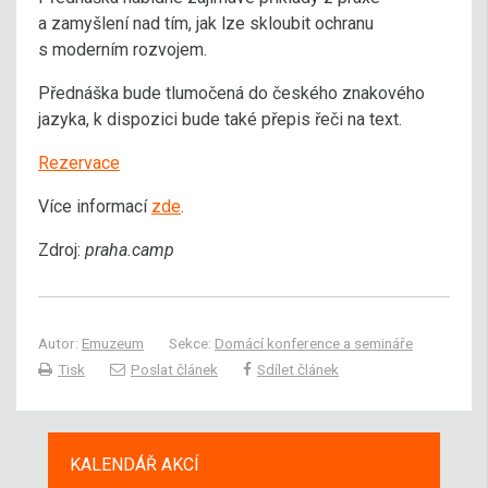
a zamyšlení nad tím, jak lze skloubit ochranu
s moderním rozvojem.
Přednáška bude tlumočená do českého znakového
jazyka, k dispozici bude také přepis řeči na text.
Rezervace
Více informací
zde
.
Zdroj:
praha.camp
Autor:
Emuzeum
Sekce:
Domácí konference a semináře
Tisk
Poslat článek
Sdílet článek
KALENDÁŘ AKCÍ