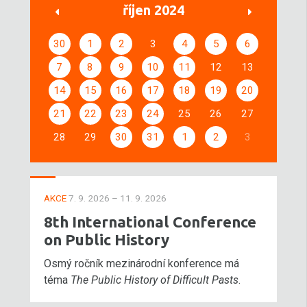
říjen 2024
30
1
2
3
4
5
6
7
8
9
10
11
12
13
14
15
16
17
18
19
20
21
22
23
24
25
26
27
28
29
30
31
1
2
3
AKCE
7. 9. 2026 – 11. 9. 2026
8th International Conference
on Public History
Osmý ročník mezinárodní konference má
téma
The Public History of Difficult Pasts
.