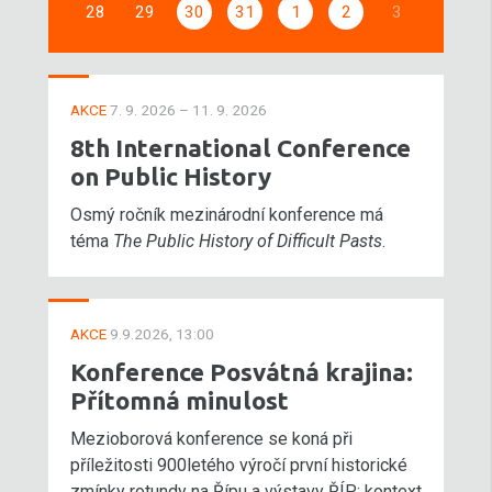
28
29
30
31
1
2
3
AKCE
7. 9. 2026 – 11. 9. 2026
8th International Conference
on Public History
Osmý ročník mezinárodní konference má
téma
The Public History of Difficult Pasts
.
AKCE
9.9.2026, 13:00
Konference Posvátná krajina:
Přítomná minulost
Mezioborová konference se koná při
příležitosti 900letého výročí první historické
zmínky rotundy na Řípu a výstavy ŘÍP: kontext