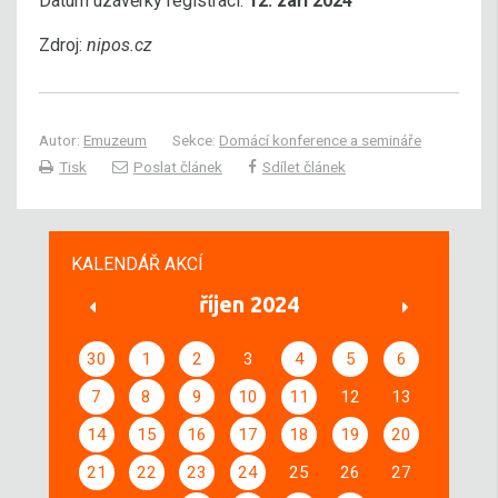
Datum uzávěrky registrací:
12. září 2024
Zdroj:
nipos.cz
Autor:
Emuzeum
Sekce:
Domácí konference a semináře
Tisk
Poslat článek
Sdílet článek
KALENDÁŘ AKCÍ
říjen 2024
30
1
2
3
4
5
6
7
8
9
10
11
12
13
14
15
16
17
18
19
20
21
22
23
24
25
26
27