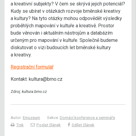
a kreativní subjekty? V čem se skrývá jejich potenciál?
Kudy se ubírat v otázkách rozvoje brněnské kreativy
a kultury? Na tyto otázky mohou odpovědět výsledky
proběhlých mapování v kultuře a kreativě. Prostor
bude věnován i aktuálním nástrojům a databázím
určeným pro mapování v kultuře. Společně budeme
diskutovat o vizi budoucích let brněnské kultury
a kreativy.
Registrační formulář
Kontakt: kultura@brno.cz
Zdroj:
kultura.brno.cz
Autor:
Emuzeum
Sekce:
Domácí konference a semináře
Tisk
Poslat článek
Sdílet článek