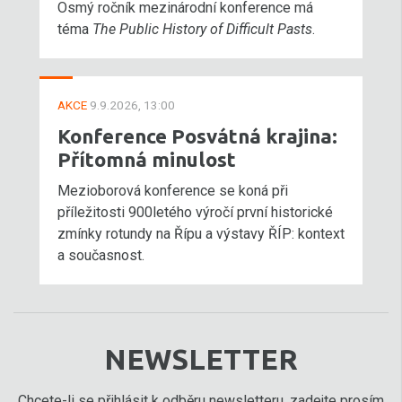
Osmý ročník mezinárodní konference má
téma
The Public History of Difficult Pasts
.
AKCE
9.9.2026, 13:00
Konference Posvátná krajina:
Přítomná minulost
Mezioborová konference se koná při
příležitosti 900letého výročí první historické
zmínky rotundy na Řípu a výstavy ŘÍP: kontext
a současnost.
NEWSLETTER
Chcete-li se přihlásit k odběru newsletteru, zadejte prosím