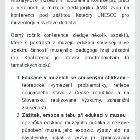
Masarykovo muzeum v Hodoníně a Komise pro práci
s veřejností a muzejní pedagogiku AMG zvou na
konferenci pod záštitou Katedry UNESCO pro
muzeologii a světové dědictví.
Osmý ročník konference sleduje několik aspektů,
které s pestrostí v muzejní edukaci souvisejí a ve
spektru činností muzejního pedagoga hrají zásadní
roli. Konference je otevírá prostřednictvím tří
tematických bloků:
Edukace v muzeích se smíšenými sbírkami
-
teoretické vymezení problematiky, reflexe
současného stavu v České republice a na
Slovensku, realizované výzkumy, zahraniční
zkušenosti
Zážitek, emoce a tabu přI edukaci v muzeu
-
specifika edukace muzejního publika a celkové
působení muzea, jeho expozic, výstav atd. na
návštěvníky, úskalí a výzvy při zpracovávání