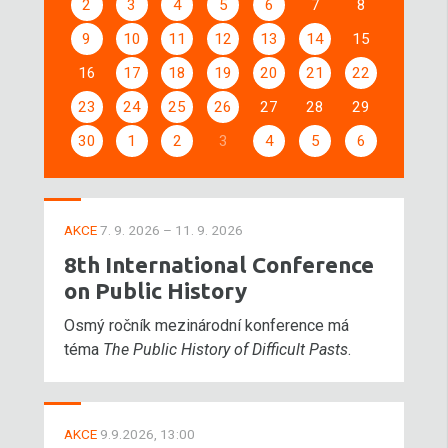
2
3
4
5
6
7
8
9
10
11
12
13
14
15
16
17
18
19
20
21
22
23
24
25
26
27
28
29
30
1
2
3
4
5
6
AKCE
7. 9. 2026 – 11. 9. 2026
8th International Conference
on Public History
Osmý ročník mezinárodní konference má
téma
The Public History of Difficult Pasts
.
AKCE
9.9.2026, 13:00