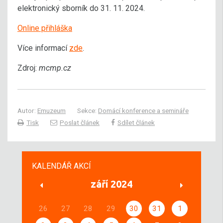
elektronický sborník do 31. 11. 2024.
Online přihláška
Více informací
zde
.
Zdroj:
mcmp.cz
Autor:
Emuzeum
Sekce:
Domácí konference a semináře
Tisk
Poslat článek
Sdílet článek
KALENDÁŘ AKCÍ
září 2024
26
27
28
29
30
31
1