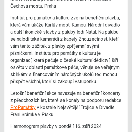
Čechova mostu, Praha
Institut pro památky a kulturu zve na benefiční plavbu,
která vám ukáže Karlův most, Kampu, Národní divadlo
a další ikonické stavby z paluby lodi Natal. Na palubu
se nalodí také kamarádi z kapely Znouzectnost, kteří
vám tento zážitek z plavby zpříjemní svými
písničkami. Institutu pro památky a kulturu je
organizací, která pečuje o české kulturní dědictví, šíří
osvětu v oblasti památkové péče, věnuje se veřejným
sbírkám: s financováním náročných úkolů teď mohou
přispět všichni, kteří si zakoupí vstupenku.
Letošní benefiční akce navazuje na benefiční koncerty
z předchozích let, které se konaly na podporu redakce
ProPamátky
v kostele Nejsvětější Trojice a Divadle
Fráni Šrámka v Písku.
Harmonogram plavby v pondělí 16. září 2024