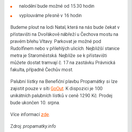
nalodění bude možné od 15.30 hodin
vyplouváme přesně v 16 hodin
Budeme plout na lodi Natal, která na nás bude čekat v
přístavišti na Dvořákově nábřeží u Čechova mostu na
pravém břehu Vltavy. Parkovat je možné pod
Rudolfinem nebo v přilehlých ulicích. Nejbližší stanice
metra je Staroměstská. Nejblíže se k přístavišti
můžete dostat tramvají č. 17 na zastávku Právnická
fakulta, případně Čechův most.
Palubní lístky na Benefiční plavbu Propamátky si lze
zajistit pouze v síti
GoOut
. K dispozici je 100
unikátních palubních lístků v ceně 1290 Kč. Prodej
bude ukončen 10. srpna.
Více informací
zde
.
Zdroj:
propamatky.info