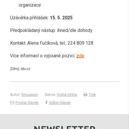
organizace
Uzávěrka přihlášek:
15. 5. 2025
Předpokládaný nástup: ihned/dle dohody
Kontakt: Alena Fučíková, tel.: 224 809 128
Více informací o vypsané pozici:
zde
Zdroj:
idu.cz
Autor:
Emuzeum
Sekce:
Volná místa
Tisk
Poslat článek
Sdílet článek