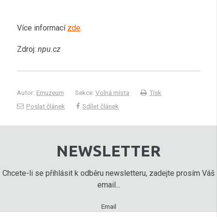
Více informací
zde
.
Zdroj:
npu.cz
Autor:
Emuzeum
Sekce:
Volná místa
Tisk
Poslat článek
Sdílet článek
NEWSLETTER
Chcete-li se přihlásit k odběru newsletteru, zadejte prosím Váš
email...
Email