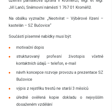
územní památková správa v Kroměříži, Mgr. et Mgr.
Jiří Lanči, Sněmovní náměstí 1 767 01 Kroměříž.
Na obálku vyznačte: „Neotvírat – Výběrové řízení –
kastelán – SZ Bučovice“
Součástí písemné nabídky musí být:
motivační dopis
strukturovaný profesní životopis včetně
kontaktních údajů – telefon, e-mail
návrh koncepce rozvoje provozu a prezentace SZ
Bučovice
výpis z rejstříku trestů ne starší 3 měsíců
úředně ověřená kopie dokladu o nejvyšším
dosaženém vzdělání