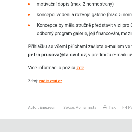
motivační dopis (max. 2 normostrany)
koncepci vedení a rozvoje galerie (max. 5 nor
Koncepce by měla stručně představit vizi pro 
odborný program galerie, její financování, mezi
Přihlášku se všemi přílohami zašlete e-mailem ve
petra.prusova@fa.cvut.cz
; v předmětu e-mailu u
Více informací o pozici
zde
.
Zdroj:
eud.is.cvut.cz
Autor:
Emuzeum
Sekce:
Volná místa
Tisk
Po