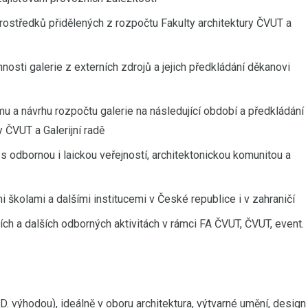
prostředků přidělených z rozpočtu Fakulty architektury ČVUT a
nosti galerie z externích zdrojů a jejich předkládání děkanovi
 a návrhu rozpočtu galerie na následující období a předkládání
y ČVUT a Galerijní radě
 odbornou i laickou veřejností, architektonickou komunitou a
 školami a dalšími institucemi v České republice i v zahraničí
ch a dalších odborných aktivitách v rámci FA ČVUT, ČVUT, event.
D. výhodou), ideálně v oboru architektura, výtvarné umění, design