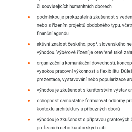
či souvisejících humanitních oborech
podmínkou je prokazatelná zkušenost s vedením
nebo s řízením projektů obdobného typu, včetn
finanční agendu
aktivní znalost českého, popř. slovenského nebo
výhodou. Výběrové řízení je otevřené také z
organizační a komunikační dovednosti, koncep
vysokou pracovní výkonnost a flexibilitu. Důležit
prezentace, vystavování nebo popularizace arc
výhodou je zkušenost s kurátorstvím výstav a
schopnost samostatně formulovat odborný prog
kontextu architektury a příbuzných oborů
výhodou je zkušenost s přípravou grantových 
profesních nebo kurátorských sítí