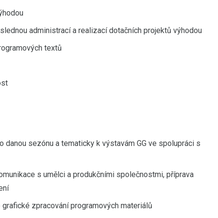
výhodou
slednou administrací a realizací dotačních projektů výhodou
programových textů
ost
pro danou sezónu a tematicky k výstavám GG ve spolupráci s
komunikace s umělci a produkčními společnostmi, příprava
ení
 grafické zpracování programových materiálů