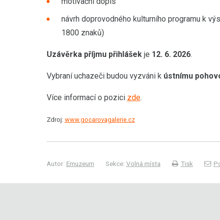
motivační dopis
návrh doprovodného kulturního programu k vý
1800 znaků)
Uzávěrka příjmu přihlášek
je
12. 6. 2026
.
Vybraní uchazeči budou vyzváni k
ústnímu pohov
Více informací o pozici
zde
.
Zdroj:
www.gocarovagalerie.cz
Autor:
Emuzeum
Sekce:
Volná místa
Tisk
Po