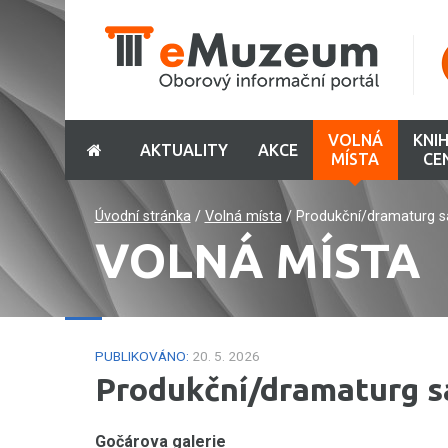
VOLNÁ
KNI
AKTUALITY
AKCE
MÍSTA
CE
Úvodní stránka
/
Volná místa
/
Produkční/dramaturg s
VOLNÁ MÍSTA
PUBLIKOVÁNO:
20. 5. 2026
Produkční/dramaturg s
Gočárova galerie