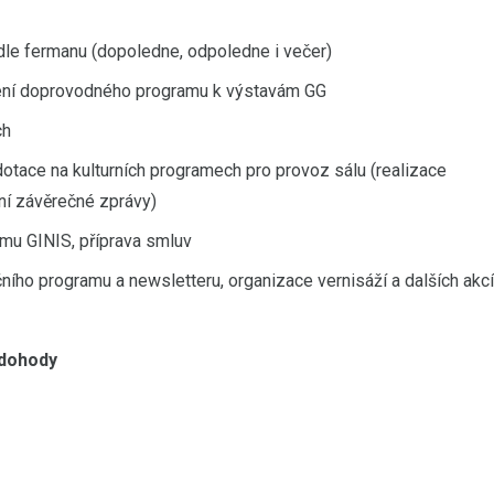
 dle fermanu (dopoledne, odpoledne i večer)
ření doprovodného programu k výstavám GG
ch
dotace na kulturních programech pro provoz sálu (realizace
ní závěrečné zprávy)
mu GINIS, příprava smluv
ího programu a newsletteru, organizace vernisáží a dalších akcí
 dohody