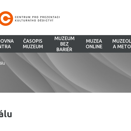
MUZEUM
HOVNA
ČASOPIS
MUZEA
MUZEOL
BEZ
NTRA
MUZEUM
ONLINE
A METO
BARIÉR
álu
álu