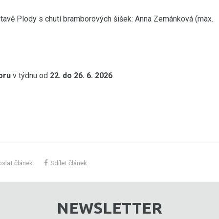
stavě Plody s chutí bramborových šišek: Anna Zemánková (max.
oru
v týdnu od
22. do 26. 6. 2026
.
slat článek
Sdílet článek
NEWSLETTER