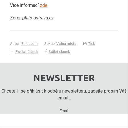
Více informací
zde
.
Zdroj:
plato-ostrava.cz
Autor:
Emuzeum
Sekce:
Volná místa
Tisk
Poslat článek
Sdílet článek
NEWSLETTER
Chcete-li se přihlásit k odběru newsletteru, zadejte prosím Váš
email...
Email