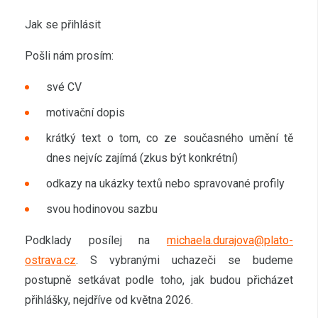
Jak se přihlásit
Pošli nám prosím:
své CV
motivační dopis
krátký text o tom, co ze současného umění tě
dnes nejvíc zajímá (zkus být konkrétní)
odkazy na ukázky textů nebo spravované profily
svou hodinovou sazbu
Podklady posílej na
michaela.durajova@plato-
ostrava.cz
. S vybranými uchazeči se budeme
postupně setkávat podle toho, jak budou přicházet
přihlášky, nejdříve od května 2026.