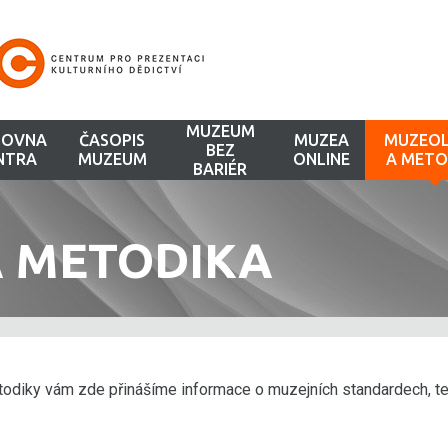
MUZEUM
HOVNA
ČASOPIS
MUZEA
MUZEOL
BEZ
NTRA
MUZEUM
ONLINE
A METO
BARIÉR
A METODIKA
todiky vám zde přinášíme informace o muzejních standardech, te