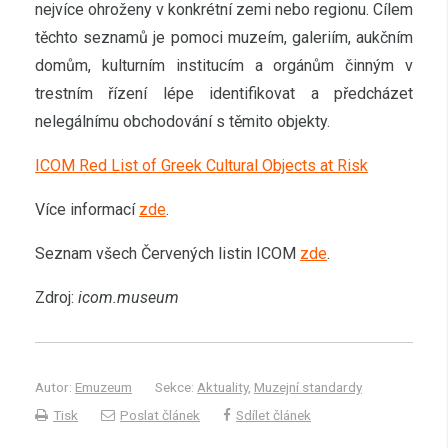
nejvíce ohroženy v konkrétní zemi nebo regionu. Cílem
těchto seznamů je pomoci muzeím, galeriím, aukčním
domům, kulturním institucím a orgánům činným v
trestním řízení lépe identifikovat a předcházet
nelegálnímu obchodování s těmito objekty.
ICOM Red List of Greek Cultural Objects at Risk
Více informací
zde
.
Seznam všech Červených listin ICOM
zde
.
Zdroj:
icom.museum
Autor:
Emuzeum
Sekce:
Aktuality
,
Muzejní standardy
Tisk
Poslat článek
Sdílet článek