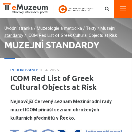
Úvodní stránka
/
Muzeologie a metodika
/
Texty
/
Muzejní
standardy
/
ICOM Red List of Greek Cultural Objects at Risk
MUZEJNÍ STANDARDY
PUBLIKOVÁNO:
10. 4. 2025
ICOM Red List of Greek
Cultural Objects at Risk
Nejnovější Červený seznam Mezinárodní rady
muzeí ICOM přináší seznam ohrožených
kulturních předmětů v Řecko.