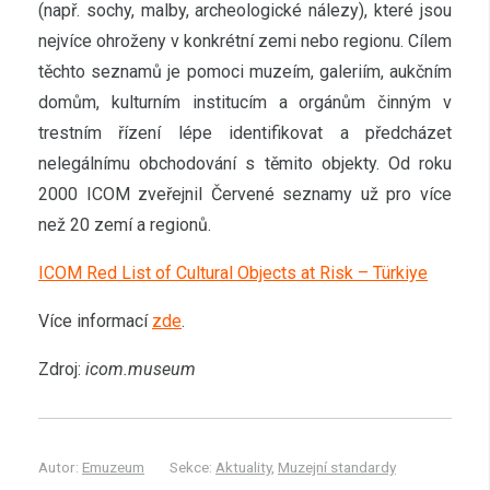
(např. sochy, malby, archeologické nálezy), které jsou
nejvíce ohroženy v konkrétní zemi nebo regionu. Cílem
těchto seznamů je pomoci muzeím, galeriím, aukčním
domům, kulturním institucím a orgánům činným v
trestním řízení lépe identifikovat a předcházet
nelegálnímu obchodování s těmito objekty. Od roku
2000 ICOM zveřejnil Červené seznamy už pro více
než 20 zemí a regionů.
ICOM Red List of Cultural Objects at Risk – Türkiye
Více informací
zde
.
Zdroj:
icom.museum
Autor:
Emuzeum
Sekce:
Aktuality
,
Muzejní standardy