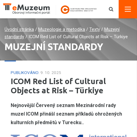
Úvodní stránka
/
Muzeologie a metodika
/
Texty
/
Muzejní
standardy
/
ICOM Red List of Cultural Objects at Risk – Türkiye
MUZEJNÍ STANDARDY
PUBLIKOVÁNO:
9. 10. 2025
ICOM Red List of Cultural
Objects at Risk – Türkiye
Nejnovější Červený seznam Mezinárodní rady
muzeí ICOM přináší seznam příkladů ohrožených
kulturních předmětů v Turecku..