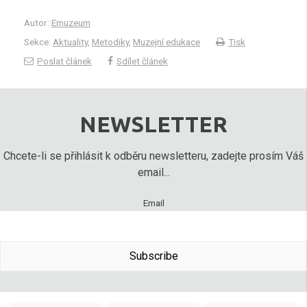
Autor:
Emuzeum
Sekce:
Aktuality
,
Metodiky
,
Muzejní edukace
Tisk
Poslat článek
Sdílet článek
NEWSLETTER
Chcete-li se přihlásit k odběru newsletteru, zadejte prosím Váš
email...
Email
Subscribe