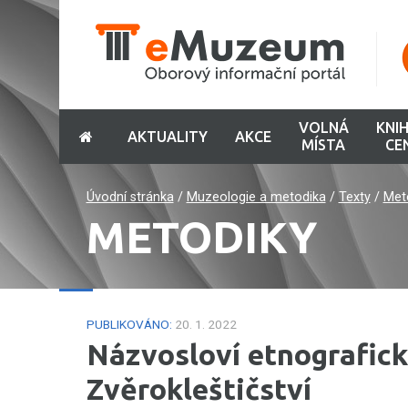
VOLNÁ
KNI
AKTUALITY
AKCE
MÍSTA
CE
Úvodní stránka
/
Muzeologie a metodika
/
Texty
/
Met
METODIKY
PUBLIKOVÁNO:
20. 1. 2022
Názvosloví etnografický
Zvěrokleštičství