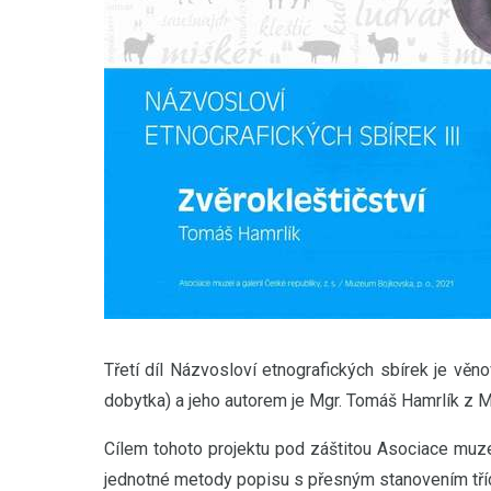
Třetí díl Názvosloví etnografických sbírek je vě
dobytka) a jeho autorem je Mgr. Tomáš Hamrlík z 
Cílem tohoto projektu pod záštitou Asociace muzeí
jednotné metody popisu s přesným stanovením tříd