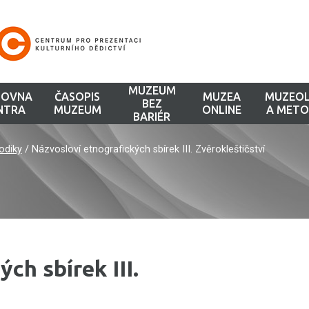
MUZEUM
HOVNA
ČASOPIS
MUZEA
MUZEOL
BEZ
NTRA
MUZEUM
ONLINE
A METO
BARIÉR
odiky
/
Názvosloví etnografických sbírek III. Zvěrokleštičství
ch sbírek III.