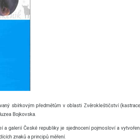
novaný sbírkovým předmětům v oblasti Zvěrokleštičství (kastrac
Muzea Bojkovska.
 a galerií České republiky je sjednocení pojmosloví a vytvořen
ících znaků a principů měření.