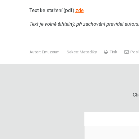
Text ke stažení (pdf)
zde
.
Text je volně šiřitelný, při zachování pravidel auto
Autor:
Emuzeum
Sekce:
Metodiky
Tisk
Posl
Chc