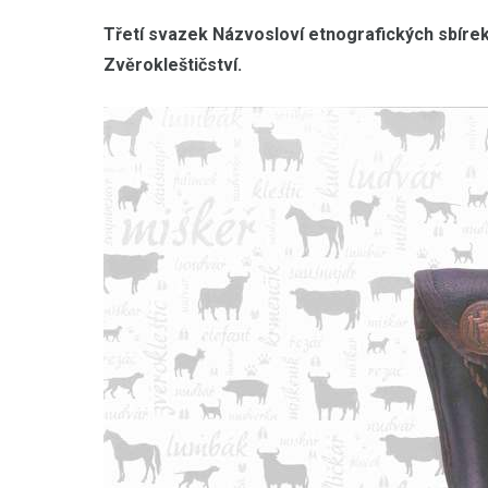
Třetí svazek Názvosloví etnografických sbíre
Zvěrokleštičství.