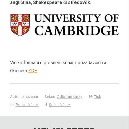
angličtina, Shakespeare či středověk.
Více informací o přesném konání, požadavcích a
školném
ZDE
.
Autor: emuzeum
Sekce:
Odborné kurzy
Tisk
Poslat článek
Sdílet článek