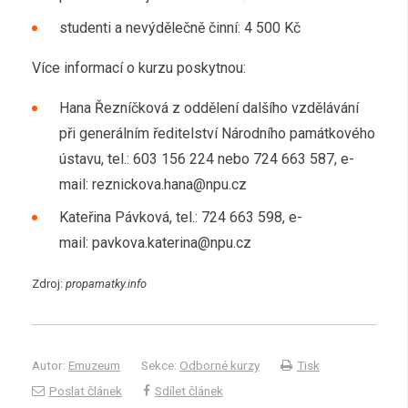
studenti a nevýdělečně činní: 4 500 Kč
Více informací o kurzu poskytnou:
Hana Řezníčková z oddělení dalšího vzdělávání
při generálním ředitelství Národního památkového
ústavu, tel.: 603 156 224 nebo 724 663 587, e-
mail: reznickova.hana@npu.cz
Kateřina Pávková, tel.: 724 663 598, e-
mail: pavkova.katerina@npu.cz
Zdroj:
propamatky.info
Autor:
Emuzeum
Sekce:
Odborné kurzy
Tisk
Poslat článek
Sdílet článek