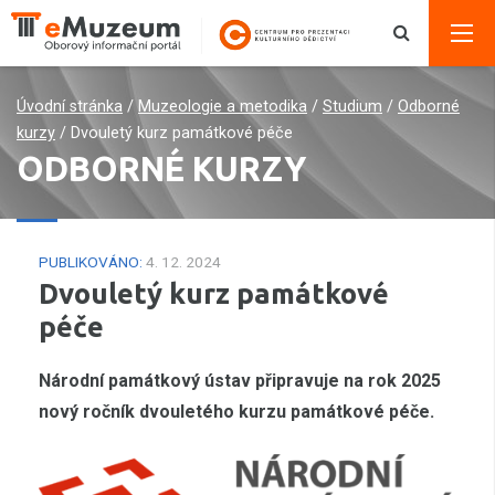
Úvodní stránka
/
Muzeologie a metodika
/
Studium
/
Odborné
kurzy
/
Dvouletý kurz památkové péče
ODBORNÉ KURZY
PUBLIKOVÁNO:
4. 12. 2024
Dvouletý kurz památkové
péče
Národní památkový ústav připravuje na rok 2025
nový ročník dvouletého kurzu památkové péče.