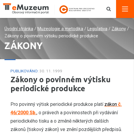
Úvodní stránka
/
Muzeologie a metodika
/
Legislativa
/
Zákony
/
Zákony o povinném výtisku periodické produkce
ZÁKONY
PUBLIKOVÁNO:
30. 11. 1999
Zákony o povinném výtisku
periodické produkce
Pro povinný výtisk periodické produkce platí
zákon
č.
46/2000 Sb.
, o právech a povinnostech při vydávání
periodického tisku a o změně některých dalších
zákonů (tiskový zákon)
ve znění pozdějších předpisů.