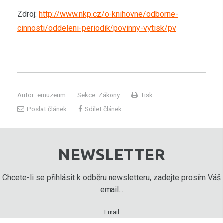
Zdroj:
http://www.nkp.cz/o-knihovne/odborne-
cinnosti/oddeleni-periodik/povinny-vytisk/pv
Autor: emuzeum
Sekce:
Zákony
Tisk
Poslat článek
Sdílet článek
NEWSLETTER
Chcete-li se přihlásit k odběru newsletteru, zadejte prosím Váš
email...
Email