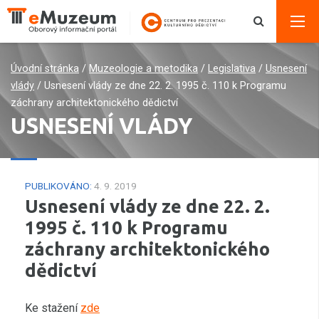
Úvodní stránka
/
Muzeologie a metodika
/
Legislativa
/
Usnesení
vlády
/
Usnesení vlády ze dne 22. 2. 1995 č. 110 k Programu
záchrany architektonického dědictví
USNESENÍ VLÁDY
PUBLIKOVÁNO:
4. 9. 2019
Usnesení vlády ze dne 22. 2.
1995 č. 110 k Programu
záchrany architektonického
dědictví
Ke stažení
zde