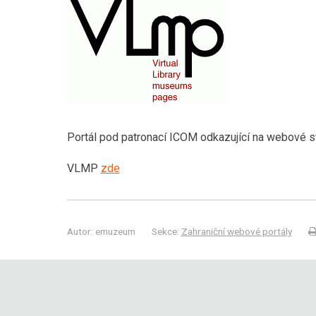
Portál pod patronací ICOM odkazující na webové s
VLMP
zde
Autor: emuzeum
Sekce:
Zahraniční webové portály