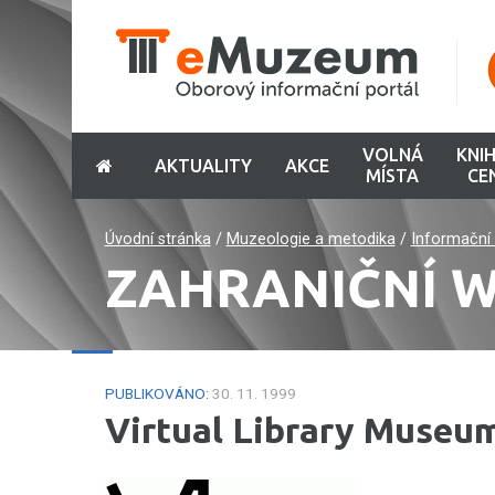
VOLNÁ
KNI
AKTUALITY
AKCE
MÍSTA
CE
Úvodní stránka
/
Muzeologie a metodika
/
Informační 
ZAHRANIČNÍ 
PUBLIKOVÁNO:
30. 11. 1999
Virtual Library Museu