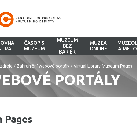
MUZEUM
HOVNA
ČASOPIS
MUZEA
MUZEOL
BEZ
NTRA
MUZEUM
ONLINE
A METO
BARIÉR
zdroje
/
Zahraniční webové portály
/
Virtual Library Museum Pages
WEBOVÉ PORTÁLY
m Pages