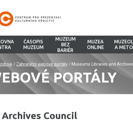
MUZEUM
HOVNA
ČASOPIS
MUZEA
MUZEOL
BEZ
NTRA
MUZEUM
ONLINE
A METO
BARIÉR
zdroje
/
Zahraniční webové portály
/
Museums Libraries and Archives
WEBOVÉ PORTÁLY
 Archives Council