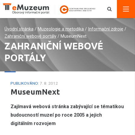
Úvodní stránka
/
Muzeologie a metodika
/
Informační zdroje
/
Zahraniční webové portály
/
MuseumNext
ZAHRANIČNÍ WEBOVÉ
PORTÁLY
PUBLIKOVÁNO:
7. 8. 2012
MuseumNext
Zajímavá webová stránka zabývající se tématikou
budoucností muzeí po roce 2005 a jejich
digitálním rozvojem