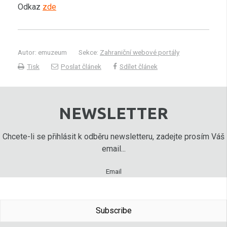
Odkaz
zde
Autor: emuzeum
Sekce:
Zahraniční webové portály
Tisk
Poslat článek
Sdílet článek
NEWSLETTER
Chcete-li se přihlásit k odběru newsletteru, zadejte prosím Váš
email...
Email
Subscribe