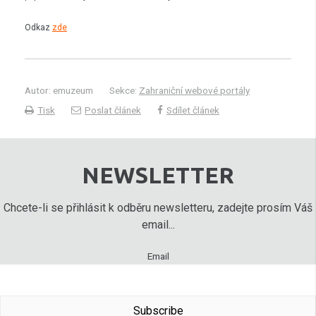
Odkaz
zde
Autor: emuzeum
Sekce:
Zahraniční webové portály
Tisk
Poslat článek
Sdílet článek
NEWSLETTER
Chcete-li se přihlásit k odběru newsletteru, zadejte prosím Váš
email...
Email
Subscribe