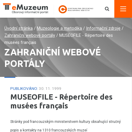
Úvodní stránka
/
Muzeologie a metodika
/
Informační zdroje
/
Zahraniční webové portály
/
MUSEOFILE - Répertoire des
musées français
ZAHRANIČNÍ WEBOVÉ
PORTÁLY
PUBLIKOVÁNO:
30. 11. 1999
MUSEOFILE - Répertoire des
musées français
Stránky pod francouzským ministerstvem kultury obsahující stručný
popis
a kontakty na
1310 francouzských muzeí