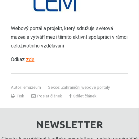
Webový portál a projekt, který sdružuje světová
muzea a vytváří mezi těmito aktivní spolupráci v rámci
celoživotního vzdělávání
Odkaz
zde
Autor: emuzeum
Sekce:
Zahraniční webové portály
Tisk
Poslat článek
Sdílet článek
NEWSLETTER
Chcete-li se přihlásit k odběru newsletteru, zadejte prosím Váš