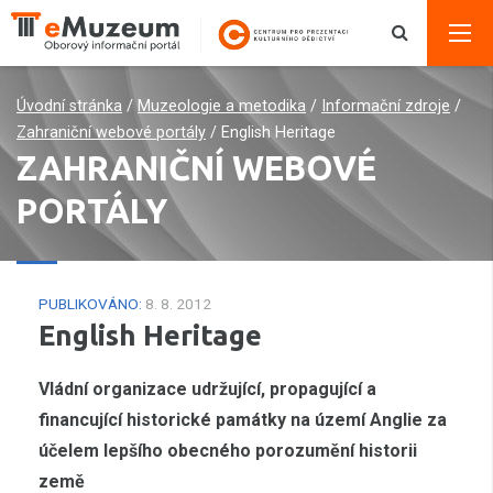
Úvodní stránka
/
Muzeologie a metodika
/
Informační zdroje
/
Zahraniční webové portály
/
English Heritage
ZAHRANIČNÍ WEBOVÉ
PORTÁLY
PUBLIKOVÁNO:
8. 8. 2012
English Heritage
Vládní organizace udržující, propagující a
financující historické památky na území Anglie za
účelem lepšího obecného porozumění historii
země