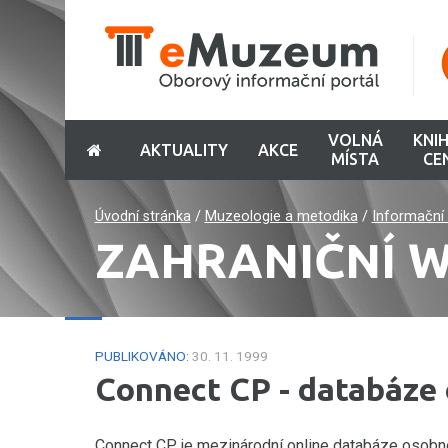
VOLNÁ
KNI
AKTUALITY
AKCE
MÍSTA
CE
Úvodní stránka
/
Muzeologie a metodika
/
Informační 
ZAHRANIČNÍ 
PUBLIKOVÁNO:
30. 11. 1999
Connect CP - databáze 
Connect CP je mezinárodní online databáze osobnos