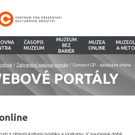
MUZEUM
HOVNA
ČASOPIS
MUZEA
MUZEOL
BEZ
NTRA
MUZEUM
ONLINE
A METO
BARIÉR
zdroje
/
Zahraniční webové portály
/
Connect CP - databáze online
WEBOVÉ PORTÁLY
online
tí z oblasti kulturní politiky a výzkumu. V současné době