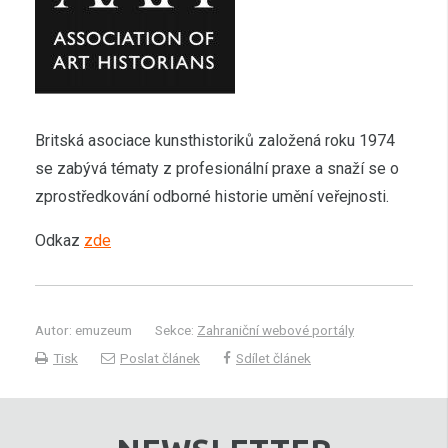
Britská asociace kunsthistoriků založená roku 1974
se zabývá tématy z profesionální praxe a snaží se o
zprostředkování odborné historie umění veřejnosti.
Odkaz
zde
Autor: emuzeum
Sekce:
Zahraniční webové portály
Tisk
Poslat článek
Sdílet článek