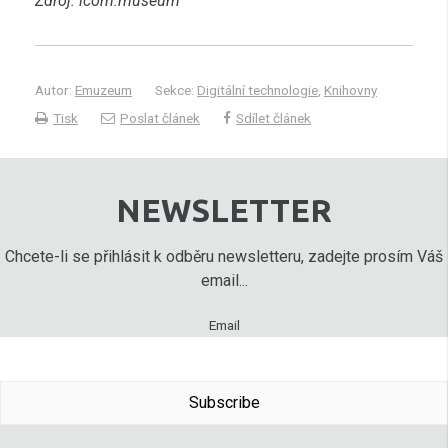
Zdroj: icom.museum
Autor:
Emuzeum
Sekce:
Digitální technologie
,
Knihovny
Tisk
Poslat článek
Sdílet článek
NEWSLETTER
Chcete-li se přihlásit k odběru newsletteru, zadejte prosím Váš
email...
Email
Subscribe