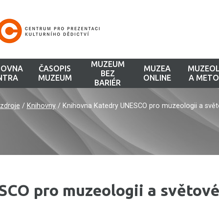
MUZEUM
HOVNA
ČASOPIS
MUZEA
MUZEOL
BEZ
NTRA
MUZEUM
ONLINE
A METO
BARIÉR
zdroje
/
Knihovny
/
Knihovna Katedry UNESCO pro muzeologii a světo
CO pro muzeologii a světov