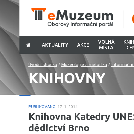
VOLNÁ
KNI
AKTUALITY
AKCE
MÍSTA
CE
Úvodní stránka
/
Muzeologie a metodika
/
Informační 
KNIHOVNY
PUBLIKOVÁNO:
17. 1. 2014
Knihovna Katedry UNES
dědictví Brno