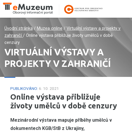
Úvodní stránka
/
Muzea online
/
Virtuální výstavy a projekty v
zahraničí
/
Online výstava přibližuje životy umělců v době
cenzury
VIRTUÁLNÍ VÝSTAVY A
PROJEKTY V ZAHRANIČÍ
PUBLIKOVÁNO:
6. 10. 2021
Online výstava přibližuje
životy umělců v době cenzury
Mezinárodní výstava mapuje příběhy umělců v
dokumentech KGB/StB z Ukrajiny,