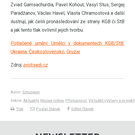
Zviad Gamsachurdia, Pavel Kohout, Vasyl Stus, Sergej
Paradžanov, Václav Havel, Vlasta Chramostová a další
ilustrují, jak čelili pronásledování ze strany KGB či StB
a jak tento tlak ovlivnil jejich tvorbu.
Potlačené umění: Umělci v dokumentech KGB/StB:
Ukrajina, Československo, Gruzie
Zdroj:
protisedi.cz
Autor:
Emuzeum
Sekce:
Aktuality
,
Muzea online
,
Přístupnost
,
Virtuální výstavy a projek
Tisk
Poslat článek
Sdílet článek