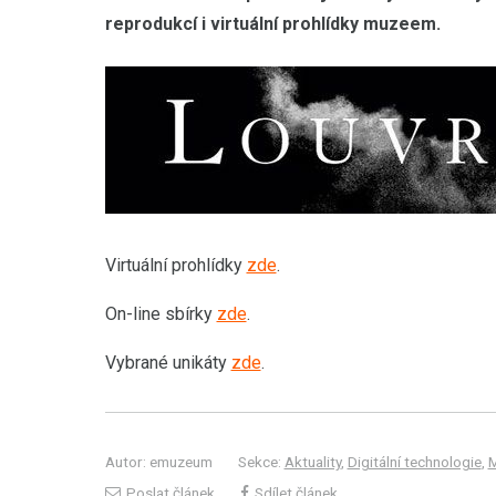
reprodukcí i virtuální prohlídky muzeem.
Virtuální prohlídky
zde
.
On-line sbírky
zde
.
Vybrané unikáty
zde
.
Autor: emuzeum
Sekce:
Aktuality
,
Digitální technologie
,
M
Poslat článek
Sdílet článek