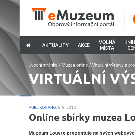
VOLNÁ
KNI
AKTUALITY
AKCE
MÍSTA
CE
Úvodní stránka
/
Muzea online
/
Virtuální výstavy a pr
VIRTUÁLNÍ VÝ
PUBLIKOVÁNO:
6. 8. 2012
Online sbírky muzea L
Muzeum Louvre prezentuje na svých webových s