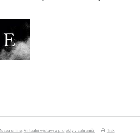
uzea online
,
Virtuální výstavy a projekty v zahraničí
Tisk