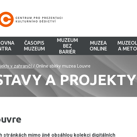
MUZEUM
HOVNA
ČASOPIS
MUZEA
MUZEOL
BEZ
NTRA
MUZEUM
ONLINE
A METO
BARIÉR
ojekty v zahraničí
/
Online sbírky muzea Louvre
STAVY A PROJEKTY
ouvre
tránkách mimo jiné obsáhlou kolekci digitálních