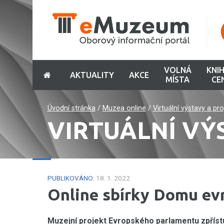
VOLNÁ
KNI
AKTUALITY
AKCE
MÍSTA
CE
Úvodní stránka
/
Muzea online
/
Virtuální výstavy a pr
VIRTUÁLNÍ VÝ
PUBLIKOVÁNO:
18. 1. 2022
Online sbírky Domu ev
Muzejní projekt Evropského parlamentu zpříst