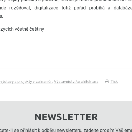
e rozšiřovat, digitalizace totiž pořád probíhá a databáz
a.
zycích včetně češtiny
 výstavy a projekty v zahraničí
,
Výstavnictví/architektura
Tisk
NEWSLETTER
ete-li se přihlásit k odběru newsletteru, zadejte prosím Váš emai