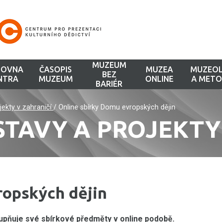
MUZEUM
HOVNA
ČASOPIS
MUZEA
MUZEOL
BEZ
NTRA
MUZEUM
ONLINE
A METO
BARIÉR
ojekty v zahraničí
/
Online sbírky Domu evropských dějin
STAVY A PROJEKTY
ropských dějin
upňuje své sbírkové předměty v online podobě.