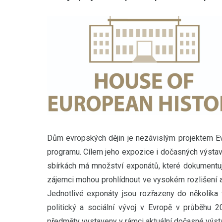
Dům evropských dějin je nezávislým projektem Ev
programu. Cílem jeho expozice i dočasných výstav
sbírkách má množství exponátů, které dokumentují
zájemci mohou prohlídnout ve vysokém rozlišení a
Jednotlivé exponáty jsou rozřazeny do několika t
politický a sociální vývoj v Evropě v průběhu 20
předměty vystaveny v rámci aktuální dočasné výsta