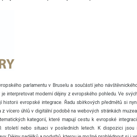
ropského parlamentu v Bruselu a součástí jeho návštěvnickéh
 je interpretovat moderní dějiny z evropského pohledu. Ve svýc
 historii evropské integrace. Řadu sbírkových předmětů si nyn
 z vícero úhlů v digitální podobě na webových stránkách muzea
ematických kategorií, které mapují cestu k evropské integraci
. století nebo situaci v posledních letech. K dispozici jsou 
vy Dějiny padělků a podvrhů, kterou je možné prohlédnout si i v