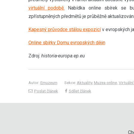
virtuální podobě.
Nabídka online sbírek se bud
zpřístupněných předmětů je průběžně aktualizován
Kapesný průvodce stálou expozicí
v evropských ja
Online sbírky Domu evropských dějin
Zdroj:
historia-europa.ep.eu
Autor:
Emuzeum
Sekce:
Aktuality
,
Muzea online
,
Virtuální
Poslat článek
Sdílet článek
Chc