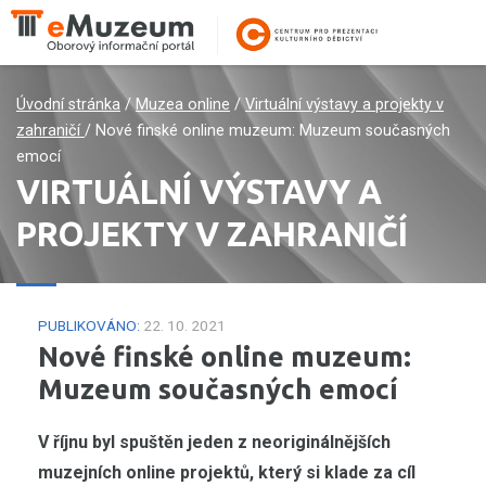
Úvodní stránka
/
Muzea online
/
Virtuální výstavy a projekty v
zahraničí
/
Nové finské online muzeum: Muzeum současných
emocí
VIRTUÁLNÍ VÝSTAVY A
PROJEKTY V ZAHRANIČÍ
PUBLIKOVÁNO:
22. 10. 2021
Nové finské online muzeum:
Muzeum současných emocí
V říjnu byl spuštěn jeden z neoriginálnějších
muzejních online projektů, který si klade za cíl