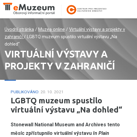
Úvodní stránka
/
Muzea online
/
Virtuální výstavy a projekty v
zahraničí
/
LGBTQ muzeum spustilo virtuální výstavu „Na
dohled“
VIRTUÁLNÍ VÝSTAVY A
PROJEKTY V ZAHRANIČÍ
PUBLIKOVÁNO:
20. 10. 2021
LGBTQ muzeum spustilo
virtuální výstavu „Na dohled“
Stonewall National Museum and Archives tento
měsíc zpřístupnilo virtuální výstavu
In Plain