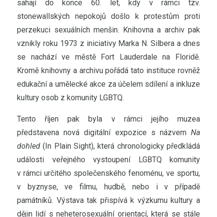
sahají do konce 60. let, kdy v rámci tzv.
stonewallských nepokojů došlo k protestům proti
perzekuci sexuálních menšin. Knihovna a archiv pak
vznikly roku 1973 z iniciativy Marka N. Silbera a dnes
se nachází ve městě Fort Lauderdale na Floridě.
Kromě knihovny a archivu pořádá tato instituce rovněž
edukační a umělecké akce za účelem sdílení a inkluze
kultury osob z komunity LGBTQ.
Tento říjen pak byla v rámci jejího muzea
představena nová digitální expozice s názvem
Na
dohled
(In Plain Sight), která chronologicky předkládá
události veřejného vystoupení LGBTQ komunity
v rámci určitého společenského fenoménu, ve sportu,
v byznyse, ve filmu, hudbě, nebo i v případě
památníků. Výstava tak přispívá k výzkumu kultury a
dějin lidí s neheterosexuální orientací, která se stále