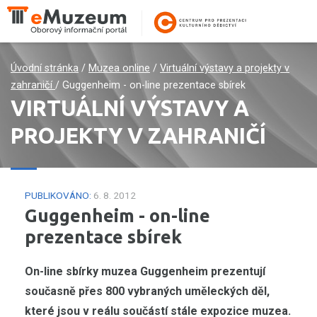
Úvodní stránka
/
Muzea online
/
Virtuální výstavy a projekty v
zahraničí
/
Guggenheim - on-line prezentace sbírek
VIRTUÁLNÍ VÝSTAVY A
PROJEKTY V ZAHRANIČÍ
PUBLIKOVÁNO:
6. 8. 2012
Guggenheim - on-line
prezentace sbírek
On-line sbírky muzea Guggenheim prezentují
současně přes 800 vybraných uměleckých děl,
které jsou v reálu součástí stále expozice muzea.