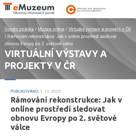
Úvodní stránka
/
Muzea online
/
Virtuální výstavy a projekty v ČR
/
Rámování rekonstrukce: Jak v online prostředí sledovat
obnovu Evropy po 2. světové válce
VIRTUÁLNÍ VÝSTAVY A
PROJEKTY V ČR
PUBLIKOVÁNO:
1. 12. 2022
Rámování rekonstrukce: Jak v
online prostředí sledovat
obnovu Evropy po 2. světové
válce