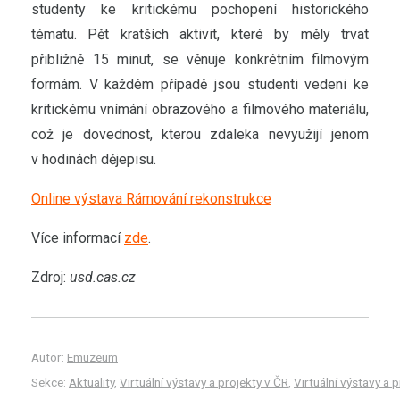
studenty ke kritickému pochopení historického
tématu. Pět kratších aktivit, které by měly trvat
přibližně 15 minut, se věnuje konkrétním filmovým
formám. V každém případě jsou studenti vedeni ke
kritickému vnímání obrazového a filmového materiálu,
což je dovednost, kterou zdaleka nevyužijí jenom
v hodinách dějepisu.
Online výstava Rámování rekonstrukce
Více informací
zde
.
Zdroj:
usd.cas.cz
Autor:
Emuzeum
Sekce:
Aktuality
,
Virtuální výstavy a projekty v ČR
,
Virtuální výstavy a p