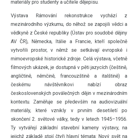
materiály pro studenty a učitele dějepisu.
Výstava Rámování rekonstrukce vychází z
mezinárodního výzkumu, do něhož se zapojili vědci a
vědkyně z České republiky (Ústav pro soudobé dějiny
AV ČR), Německa, Itálie a Francie, kteří společně
vytvořili prostor, v němž se setkávají evropské i
mimoevropské historické zdroje. Celá výstava, včetně
filmových ukázek, je dostupná v pěti jazycích (češtině,
angličtině, němčině, francouzštině a italštině) a
českému návštěvníkovi nabízí obraz
československých poválečných dějin v mezinárodním
kontextu. Zaměřuje se především na audiovizuální
materiály, které vznikly v prvním desetiletí po
skončení 2. světové války, tedy v letech 1945–1956.
Ty vytvářejí základní stavební kameny výstavy, na
jejichž základě stojí čtyři hlavní témata: Nový svět na