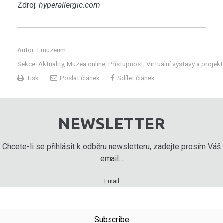
Zdroj:
hyperallergic.com
Autor:
Emuzeum
Sekce:
Aktuality
,
Muzea online
,
Přístupnost
,
Virtuální výstavy a projekt
Tisk
Poslat článek
Sdílet článek
NEWSLETTER
Chcete-li se přihlásit k odběru newsletteru, zadejte prosím Váš
email...
Email
Subscribe