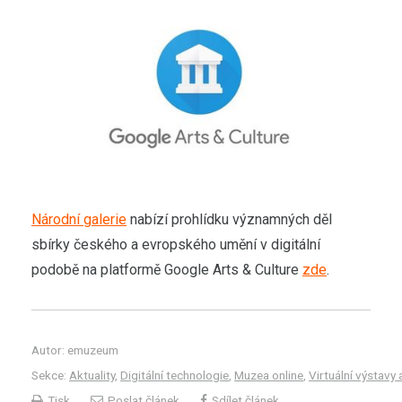
Národní galerie
nabízí prohlídku významných děl
sbírky českého a evropského umění v digitální
podobě na platformě Google Arts & Culture
zde
.
Autor: emuzeum
Sekce:
Aktuality
,
Digitální technologie
,
Muzea online
,
Virtuální výstavy 
Tisk
Poslat článek
Sdílet článek