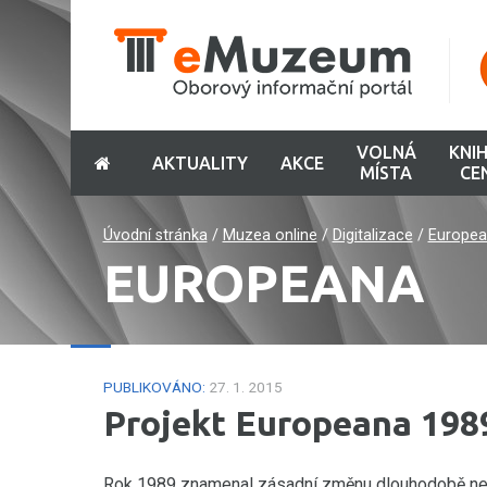
VOLNÁ
KNI
AKTUALITY
AKCE
MÍSTA
CE
Úvodní stránka
/
Muzea online
/
Digitalizace
/
Europea
EUROPEANA
PUBLIKOVÁNO:
27. 1. 2015
Projekt Europeana 198
Rok 1989 znamenal zásadní změnu dlouhodobě nemě