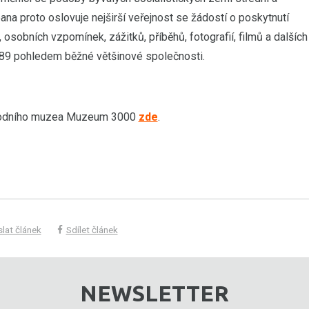
eana proto oslovuje nejširší veřejnost se žádostí o poskytnutí
sobních vzpomínek, zážitků, příběhů, fotografií, filmů a dalších
989 pohledem běžné většinové společnosti.
árodního muzea Muzeum 3000
zde
.
lat článek
Sdílet článek
NEWSLETTER