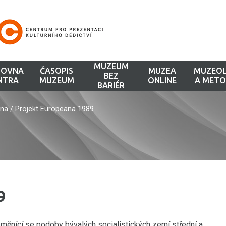
MUZEUM
HOVNA
ČASOPIS
MUZEA
MUZEOL
BEZ
NTRA
MUZEUM
ONLINE
A METO
BARIÉR
na
/
Projekt Europeana 1989
9
nící se podoby bývalých socialistických zemí střední a