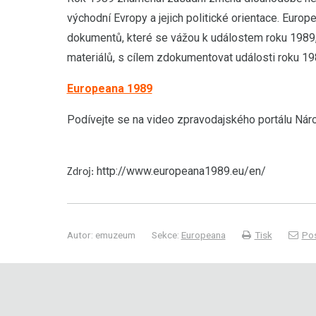
východní Evropy a jejich politické orientace. Europ
dokumentů, které se vážou k událostem roku 1989, o
materiálů, s cílem zdokumentovat události roku 1
Europeana 1989
Podívejte se na video zpravodajského portálu N
http://www.europeana1989.eu/en/
Zdroj:
Autor: emuzeum
Sekce:
Europeana
Tisk
Pos