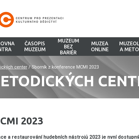
MUZEUM
HOVNA
ČASOPIS
MUZEA
MUZEOL
BEZ
NTRA
MUZEUM
ONLINE
A METO
BARIÉR
ických center
/
Sborník z konference MCMI 2023
METODICKÝCH CENT
MCMI 2023
 a restaurování hudebních nástrojů 2023 je nyní dostupn