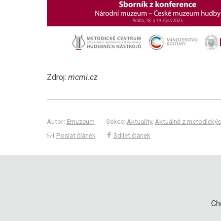
Zdroj:
mcmi.cz
Autor:
Emuzeum
Sekce:
Aktuality
,
Aktuálně z metodickýc
Poslat článek
Sdílet článek
Chc