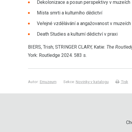
Dekolonizace a posun perspektivy v muzeích
Místa smrti a kulturního dědictví
Veřejné vzdělávání a angažovanost v muzeích
Death Studies a kulturní dědictví v praxi
BIERS, Trish; STRINGER CLARY, Katie:
The Routled
York: Routledge 2024. 583 s.
Autor:
Emuzeum
Sekce:
Novinky v katalogu
Tisk
Chc