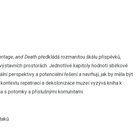
itage, and Death
předkládá rozmanitou škálu příspěvků,
 výstavních prostorách. Jednotlivé kapitoly hodnotí sbírkové
bální perspektivy a potenciální řešení a navrhují, jak by měla být
 kontextu repatriací a dekolonizace muzeí vyzývá kniha k
na s potomky a příslušnými komunitami.
staků