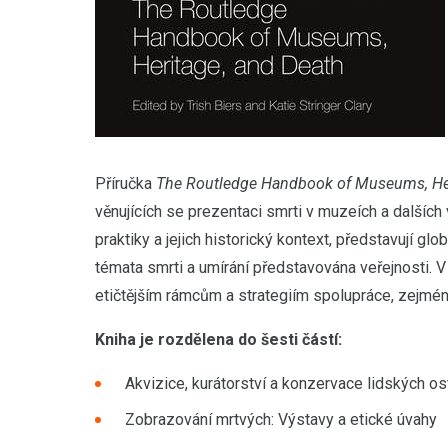
Příručka
The Routledge Handbook of Museums, Her
věnujících se prezentaci smrti v muzeích a dalších
praktiky a jejich historický kontext, představují glo
témata smrti a umírání představována veřejnosti. V
etičtějším rámcům a strategiím spolupráce, zejmé
Kniha je rozdělena do šesti částí:
Akvizice, kurátorství a konzervace lidských o
Zobrazování mrtvých: Výstavy a etické úvahy