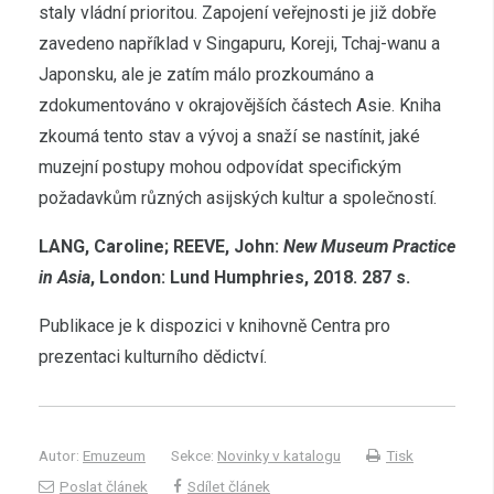
staly vládní prioritou. Zapojení veřejnosti je již dobře
zavedeno například v Singapuru, Koreji, Tchaj-wanu a
Japonsku, ale je zatím málo prozkoumáno a
zdokumentováno v okrajovějších částech Asie. Kniha
zkoumá tento stav a vývoj a snaží se nastínit, jaké
muzejní postupy mohou odpovídat specifickým
požadavkům různých asijských kultur a společností.
LANG, Caroline; REEVE, John:
New Museum Practice
in Asia
, London: Lund Humphries, 2018. 287 s.
Publikace je k dispozici v knihovně Centra pro
prezentaci kulturního dědictví.
Autor:
Emuzeum
Sekce:
Novinky v katalogu
Tisk
Poslat článek
Sdílet článek