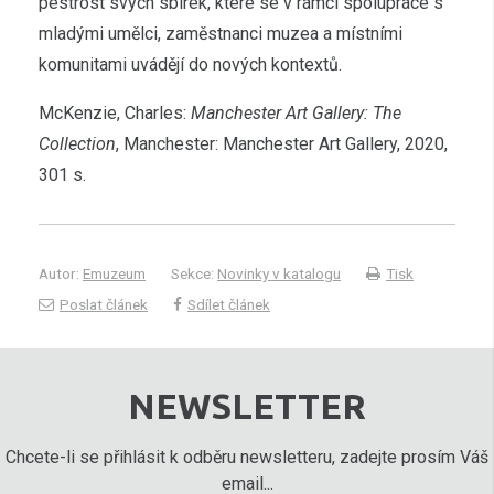
pestrost svých sbírek, které se v rámci spolupráce s
mladými umělci, zaměstnanci muzea a místními
komunitami uvádějí do nových kontextů.
McKenzie, Charles:
Manchester Art Gallery: The
Collection
, Manchester: Manchester Art Gallery, 2020,
301 s.
Autor:
Emuzeum
Sekce:
Novinky v katalogu
Tisk
Poslat článek
Sdílet článek
NEWSLETTER
Chcete-li se přihlásit k odběru newsletteru, zadejte prosím Váš
email...