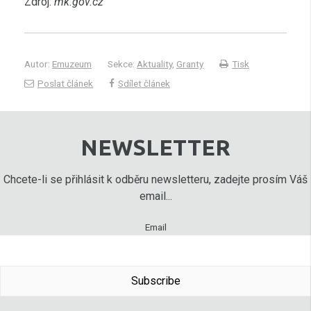
Zdroj:
mk.gov.cz
Autor:
Emuzeum
Sekce:
Aktuality
,
Granty
Tisk
Poslat článek
Sdílet článek
NEWSLETTER
Chcete-li se přihlásit k odběru newsletteru, zadejte prosím Váš
email...
Email
Subscribe