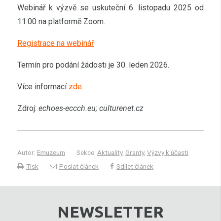
Webinář k výzvě se uskuteční 6. listopadu 2025 od
11:00 na platformě Zoom.
Registrace na webinář
Termín pro podání žádosti je 30. leden 2026.
Více informací
zde
.
Zdroj:
echoes-eccch.eu; culturenet.cz
Autor:
Emuzeum
Sekce:
Aktuality
,
Granty
,
Výzvy k účasti
Tisk
Poslat článek
Sdílet článek
NEWSLETTER